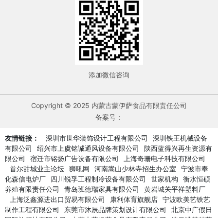
添加微信咨询
Copyright © 2025 内蒙古蒙伊萨食品有限责任公司
备案号：
友情链接：
深圳市世华装饰设计工程有限公司
深圳铁王机械设备
有限公司
绍兴市上虞铭诚通风设备有限公司
陕西蓝得兴再生资源有
限公司
宿迁市铭扬广告设备有限公司
上海奇珊电子科技有限公司
首尔甜城业主论坛
狮吼网
河南嵩山少林寺招生办公室
宁波市奉
化森信电炉厂
四川锐孚工程制冷设备有限公司
世家机构
衡水恒硕
养殖有限责任公司
青岛班德瑞家具有限公司
黄岩城关平祥塑料厂
上海泛鑫源进出口贸易有限公司
康利体育旗舰店
宁波欧美艺铁艺
制作工程有限公司
东莞市沐辰品牌策划设计有限公司
北京中广假日