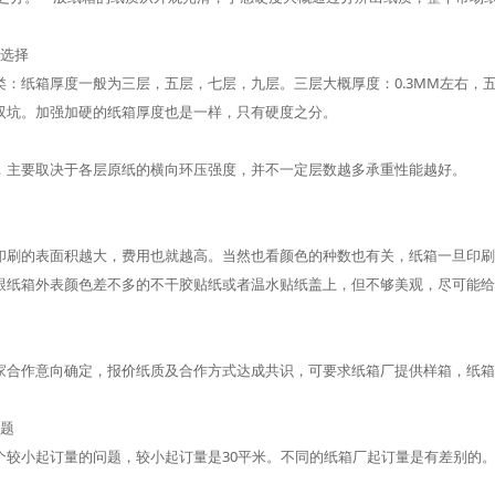
的选择
：纸箱厚度一般为三层，五层，七层，九层。三层大概厚度：0.3MM左右，五层
双坑。加强加硬的纸箱厚度也是一样，只有硬度之分。
，主要取决于各层原纸的横向环压强度，并不一定层数越多承重性能越好。
印刷的表面积越大，费用也就越高。当然也看颜色的种数也有关，纸箱一旦印刷
跟纸箱外表颜色差不多的不干胶贴纸或者温水贴纸盖上，但不够美观，尽可能给
家合作意向确定，报价纸质及合作方式达成共识，可要求纸箱厂提供样箱，纸箱
问题
个较小起订量的问题，较小起订量是30平米。不同的纸箱厂起订量是有差别的