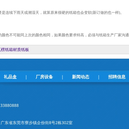
要是连续下雨天或潮湿天，就算原来很硬的纸箱也会变软(新订做的也一样)。
的颜色不可能同上次的颜色相同，如果颜色要求特高，必须与纸箱生产厂家沟通
瓦楞纸箱材质纸板
礼品盒
厂房设备
新闻动态
招聘信息
|
|
|
33880888
m 地址：广东省东莞市寮步镇企份街8号2栋302室