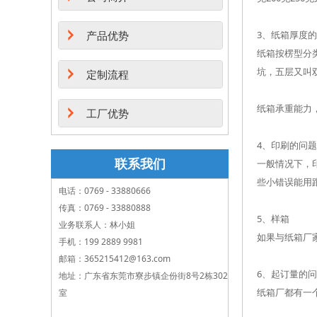
产品优势
3、纸箱厚度
纸箱按楞型分类
坑，五层又叫
定制流程
纸箱承重能力
工厂优势
4、印刷的问题
联系我们
一般情况下，
些小错误能用
电话：0769 - 33880666
传真：0769 - 33880888
5、样箱
业务联系人：林小姐
如果与纸箱厂
手机：199 2889 9981
邮箱：365215412@163.com
6、起订量的
地址：广东省东莞市寮步镇企份街8号2栋302
纸箱厂都有一
室