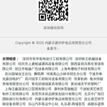
添加微信咨询
Copyright © 2025 内蒙古蒙伊萨食品有限责任公司
备案号：
友情链接：
深圳市世华装饰设计工程有限公司
深圳铁王机械设备
有限公司
绍兴市上虞铭诚通风设备有限公司
陕西蓝得兴再生资源有
限公司
宿迁市铭扬广告设备有限公司
上海奇珊电子科技有限公司
首尔甜城业主论坛
狮吼网
河南嵩山少林寺招生办公室
宁波市奉
化森信电炉厂
四川锐孚工程制冷设备有限公司
世家机构
衡水恒硕
养殖有限责任公司
青岛班德瑞家具有限公司
黄岩城关平祥塑料厂
上海泛鑫源进出口贸易有限公司
康利体育旗舰店
宁波欧美艺铁艺
制作工程有限公司
东莞市沐辰品牌策划设计有限公司
北京中广假日
国际旅行社有限公司
内蒙古蒙伊萨食品有限责任公司
连云港艾特节
能设备有限公司
乐山汽车客运中心站
礼乐易·商城首页
成都乐迹商