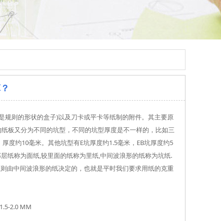
算？
是规则的形状的盒子)以及刀卡或平卡等纸制的附件。其主要原
的纸板又分为不同的坑型，不同的坑型厚度是不一样的，比如三
厚度约10毫米。其他坑型有E坑厚度约1.5毫米，EB坑厚度约5
层纸称为面纸,较里面的纸称为里纸,中间波浪形的纸称为坑纸.
而抗压则由中间波浪形的纸决定的，也就是平时我们要求用纸的克重
-2.0 MM