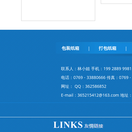
公式
包装纸箱
打包纸箱
|
|
联系人：林小姐 手机：199 2889 9981
电话：0769 - 33880666 传真：0769 - 
网址： QQ：362586852
E-mail：365215412@163.co