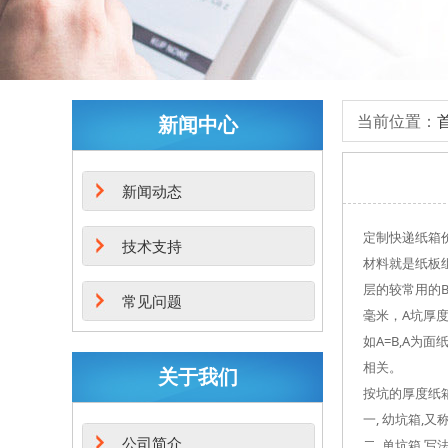
当前位置：
新闻中心
新闻动态
定制快递纸箱
技术支持
材料就是纸板
层的较常用的B
常见问题
毫米，A坑厚度
如A=B,A为
相关。
关于我们
按坑的厚度纸
一, 幼坑箱,又称
公司简介
二, 单坑箱,写法