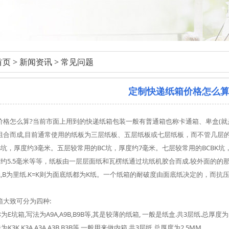
首页
>
新闻资讯
>
常见问题
定制快递纸箱价格怎么
价格怎么算?当前市面上用到的快递纸箱包装一般有普通箱也称卡通箱、卑盒(就
组合而成,目前通常使用的纸板为三层纸板、五层纸板或七层纸板，而不管几层
坑，厚度约3毫米。五层较常用的BC坑，厚度约7毫米。七层较常用的BCBK坑，
约5.5毫米等等，纸板由一层层面纸和瓦楞纸通过坑纸机胶合而成.较外面的的那
面纸,B为里纸.K=K则为面底纸都为K纸。一个纸箱的耐破度由面底纸决定的，
箱大致可分为四种:
为E坑箱,写法为A9A,A9B,B9B等,其是较薄的纸箱, 一般是纸盒.共3层纸.总厚度为1.5
为K3K,K3A,A3A,A3B,B3B等.一般用来做内箱.共3层纸.总厚度为2.5MM.