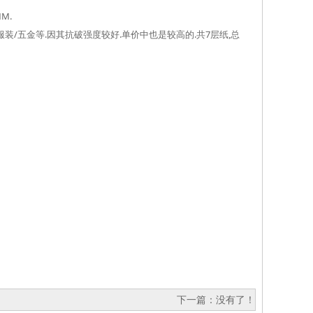
M.
如服装/五金等.因其抗破强度较好.单价中也是较高的.共7层纸,总
下一篇：没有了！