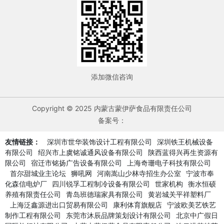
添加微信咨询
Copyright © 2025 内蒙古蒙伊萨食品有限责任公司
备案号：
友情链接：
深圳市世华装饰设计工程有限公司
深圳铁王机械设备
有限公司
绍兴市上虞铭诚通风设备有限公司
陕西蓝得兴再生资源有
限公司
宿迁市铭扬广告设备有限公司
上海奇珊电子科技有限公司
首尔甜城业主论坛
狮吼网
河南嵩山少林寺招生办公室
宁波市奉
化森信电炉厂
四川锐孚工程制冷设备有限公司
世家机构
衡水恒硕
养殖有限责任公司
青岛班德瑞家具有限公司
黄岩城关平祥塑料厂
上海泛鑫源进出口贸易有限公司
康利体育旗舰店
宁波欧美艺铁艺
制作工程有限公司
东莞市沐辰品牌策划设计有限公司
北京中广假日